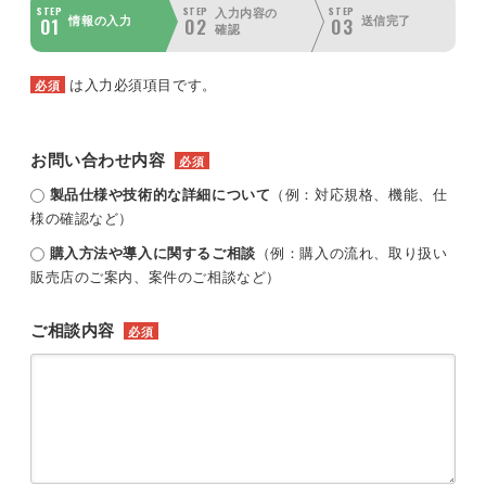
STEP
STEP
STEP
入力内容の
01
02
03
情報の入力
送信完了
確認
は入力必須項目です。
必須
お問い合わせ内容
必須
製品仕様や技術的な詳細について
（例：対応規格、機能、仕
様の確認など）
購入方法や導入に関するご相談
（例：購入の流れ、取り扱い
販売店のご案内、案件のご相談など）
ご相談内容
必須