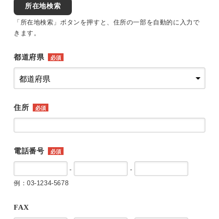
所在地検索
「所在地検索」ボタンを押すと、住所の一部を自動的に入力で
きます。
都道府県
必須
住所
必須
電話番号
必須
-
-
例：03-1234-5678
FAX