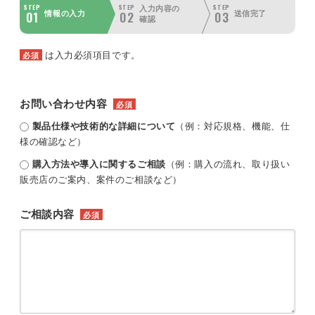
STEP
STEP
STEP
入力内容の
01
02
03
情報の入力
送信完了
確認
は入力必須項目です。
必須
お問い合わせ内容
必須
製品仕様や技術的な詳細について
（例：対応規格、機能、仕
様の確認など）
購入方法や導入に関するご相談
（例：購入の流れ、取り扱い
販売店のご案内、案件のご相談など）
ご相談内容
必須