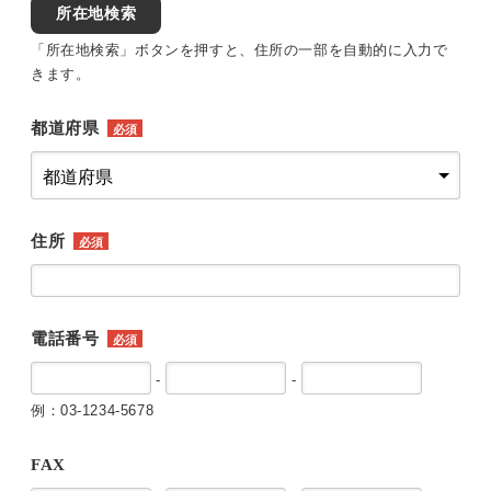
所在地検索
「所在地検索」ボタンを押すと、住所の一部を自動的に入力で
きます。
都道府県
必須
住所
必須
電話番号
必須
-
-
例：03-1234-5678
FAX