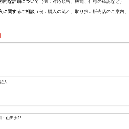
術的な詳細について
（例：対応規格、機能、仕様の確認など）
入に関するご相談
（例：購入の流れ、取り扱い販売店のご案内、
由記入
例：山田太郎