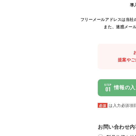
導
フリーメールアドレスは当社
また、迷惑メール
提案やご
STEP
情報の入
01
は入力必須項
必須
お問い合わせ内