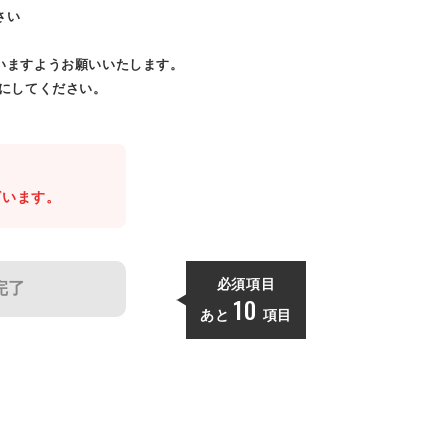
さい
いますようお願いいたします。
効にしてください。
。
ざいます。
必須項目
完了
10
あと
項目