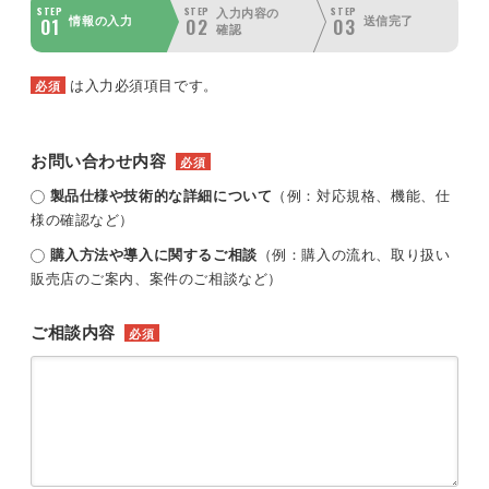
STEP
STEP
STEP
入力内容の
01
02
03
情報の入力
送信完了
確認
は入力必須項目です。
必須
お問い合わせ内容
必須
製品仕様や技術的な詳細について
（例：対応規格、機能、仕
様の確認など）
購入方法や導入に関するご相談
（例：購入の流れ、取り扱い
販売店のご案内、案件のご相談など）
ご相談内容
必須