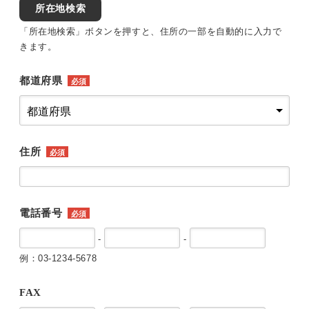
所在地検索
「所在地検索」ボタンを押すと、住所の一部を自動的に入力で
きます。
都道府県
必須
住所
必須
電話番号
必須
-
-
例：03-1234-5678
FAX