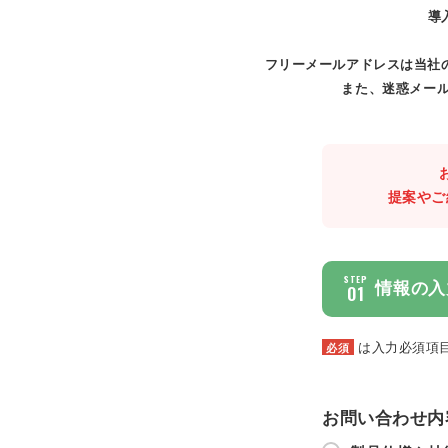
導
フリーメールアドレスは当社
また、迷惑メール
提案やご
STEP
情報の入
01
は入力必須項
必須
お問い合わせ内