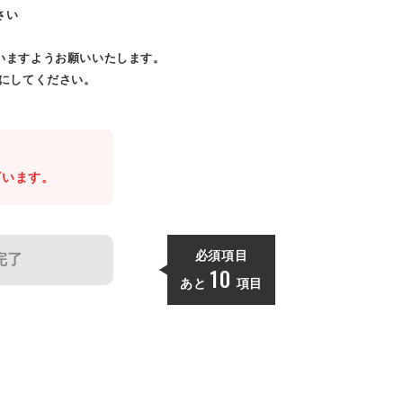
さい
いますようお願いいたします。
効にしてください。
。
ざいます。
必須項目
完了
10
あと
項目