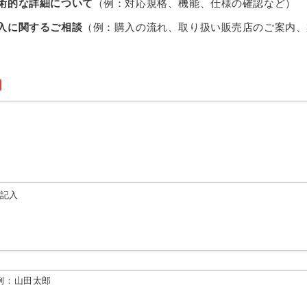
術的な詳細について
（例：対応規格、機能、仕様の確認など）
入に関するご相談
（例：購入の流れ、取り扱い販売店のご案内、
由記入
例：山田太郎