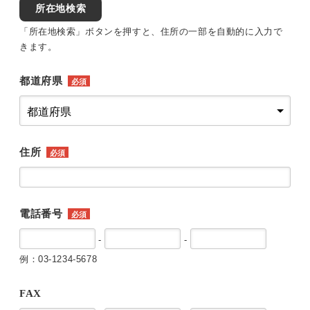
所在地検索
「所在地検索」ボタンを押すと、住所の一部を自動的に入力で
きます。
都道府県
必須
住所
必須
電話番号
必須
-
-
例：03-1234-5678
FAX