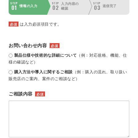
STEP
STEP
STEP
入力内容の
01
02
03
情報の入力
送信完了
確認
は入力必須項目です。
必須
お問い合わせ内容
必須
製品仕様や技術的な詳細について
（例：対応規格、機能、仕
様の確認など）
購入方法や導入に関するご相談
（例：購入の流れ、取り扱い
販売店のご案内、案件のご相談など）
ご相談内容
必須