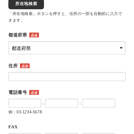
所在地検索
「所在地検索」ボタンを押すと、住所の一部を自動的に入力で
きます。
都道府県
必須
住所
必須
電話番号
必須
-
-
例：03-1234-5678
FAX