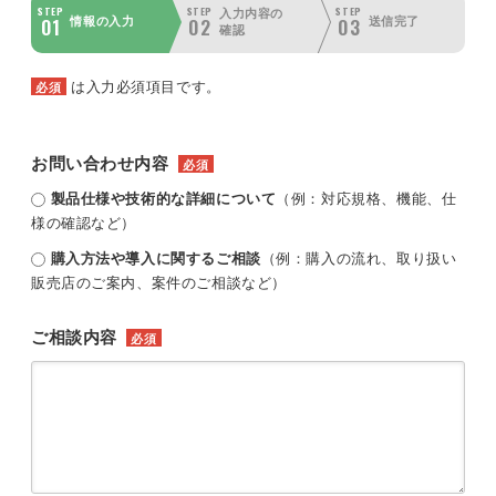
STEP
STEP
STEP
入力内容の
01
02
03
情報の入力
送信完了
確認
は入力必須項目です。
必須
お問い合わせ内容
必須
製品仕様や技術的な詳細について
（例：対応規格、機能、仕
様の確認など）
購入方法や導入に関するご相談
（例：購入の流れ、取り扱い
販売店のご案内、案件のご相談など）
ご相談内容
必須