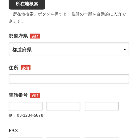
所在地検索
「所在地検索」ボタンを押すと、住所の一部を自動的に入力で
きます。
都道府県
必須
住所
必須
電話番号
必須
-
-
例：03-1234-5678
FAX