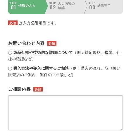
STEP
STEP
STEP
入力内容の
01
02
03
情報の入力
送信完了
確認
は入力必須項目です。
必須
お問い合わせ内容
必須
製品仕様や技術的な詳細について
（例：対応規格、機能、仕
様の確認など）
購入方法や導入に関するご相談
（例：購入の流れ、取り扱い
販売店のご案内、案件のご相談など）
ご相談内容
必須