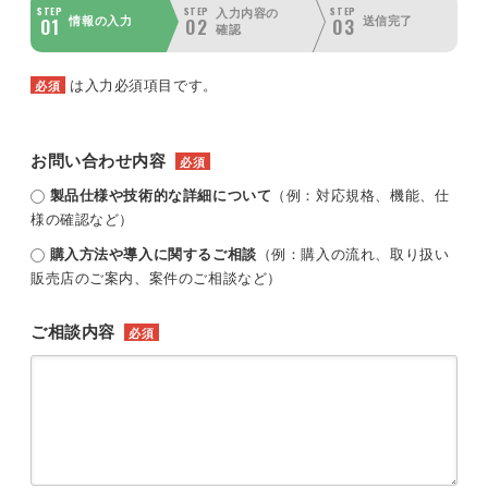
STEP
STEP
STEP
入力内容の
01
02
03
情報の入力
送信完了
確認
は入力必須項目です。
必須
お問い合わせ内容
必須
製品仕様や技術的な詳細について
（例：対応規格、機能、仕
様の確認など）
購入方法や導入に関するご相談
（例：購入の流れ、取り扱い
販売店のご案内、案件のご相談など）
ご相談内容
必須