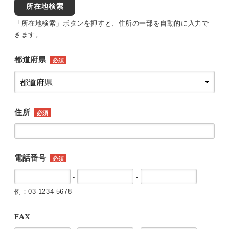
所在地検索
「所在地検索」ボタンを押すと、住所の一部を自動的に入力で
きます。
都道府県
必須
住所
必須
電話番号
必須
-
-
例：03-1234-5678
FAX