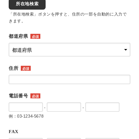
所在地検索
「所在地検索」ボタンを押すと、住所の一部を自動的に入力で
きます。
都道府県
必須
住所
必須
電話番号
必須
-
-
例：03-1234-5678
FAX