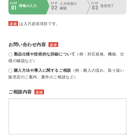
STEP
STEP
STEP
入力内容の
01
02
03
情報の入力
送信完了
確認
は入力必須項目です。
必須
お問い合わせ内容
必須
製品仕様や技術的な詳細について
（例：対応規格、機能、仕
様の確認など）
購入方法や導入に関するご相談
（例：購入の流れ、取り扱い
販売店のご案内、案件のご相談など）
ご相談内容
必須