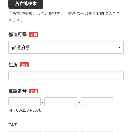
所在地検索
「所在地検索」ボタンを押すと、住所の一部を自動的に入力で
きます。
都道府県
必須
住所
必須
電話番号
必須
-
-
例：03-1234-5678
FAX