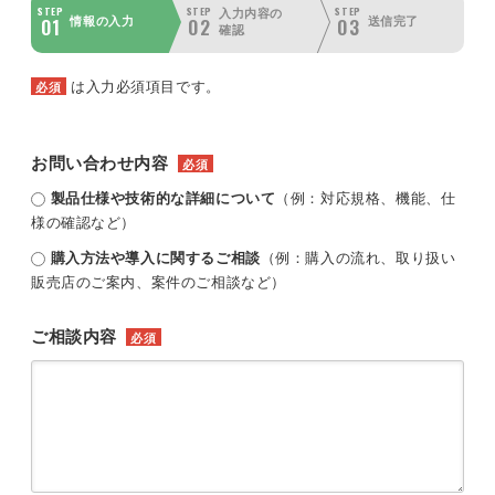
STEP
STEP
STEP
入力内容の
01
02
03
情報の入力
送信完了
確認
は入力必須項目です。
必須
お問い合わせ内容
必須
製品仕様や技術的な詳細について
（例：対応規格、機能、仕
様の確認など）
購入方法や導入に関するご相談
（例：購入の流れ、取り扱い
販売店のご案内、案件のご相談など）
ご相談内容
必須