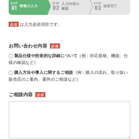
STEP
STEP
STEP
入力内容の
01
02
03
情報の入力
送信完了
確認
は入力必須項目です。
必須
お問い合わせ内容
必須
製品仕様や技術的な詳細について
（例：対応規格、機能、仕
様の確認など）
購入方法や導入に関するご相談
（例：購入の流れ、取り扱い
販売店のご案内、案件のご相談など）
ご相談内容
必須