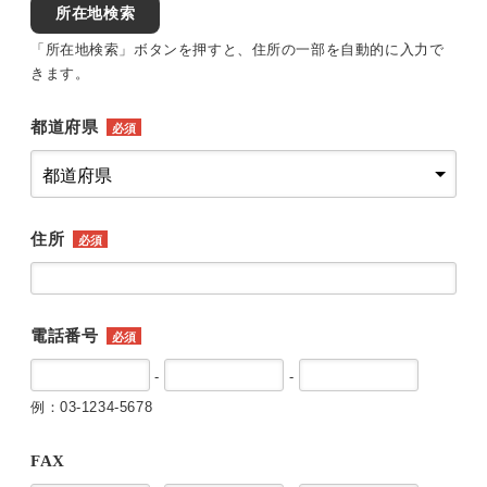
所在地検索
「所在地検索」ボタンを押すと、住所の一部を自動的に入力で
きます。
都道府県
必須
住所
必須
電話番号
必須
-
-
例：03-1234-5678
FAX