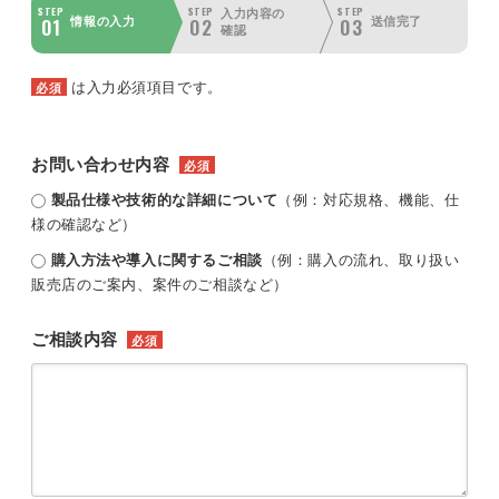
STEP
STEP
STEP
入力内容の
01
02
03
情報の入力
送信完了
確認
は入力必須項目です。
必須
お問い合わせ内容
必須
製品仕様や技術的な詳細について
（例：対応規格、機能、仕
様の確認など）
購入方法や導入に関するご相談
（例：購入の流れ、取り扱い
販売店のご案内、案件のご相談など）
ご相談内容
必須