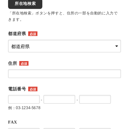
所在地検索
「所在地検索」ボタンを押すと、住所の一部を自動的に入力で
きます。
都道府県
必須
住所
必須
電話番号
必須
-
-
例：03-1234-5678
FAX