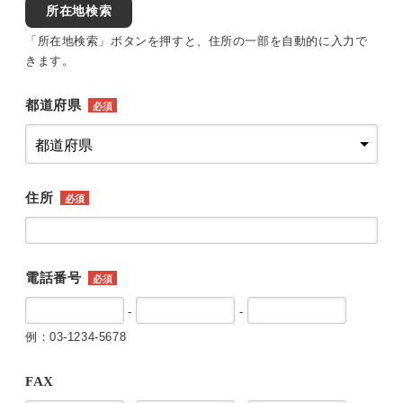
所在地検索
「所在地検索」ボタンを押すと、住所の一部を自動的に入力で
きます。
都道府県
必須
住所
必須
電話番号
必須
-
-
例：03-1234-5678
FAX