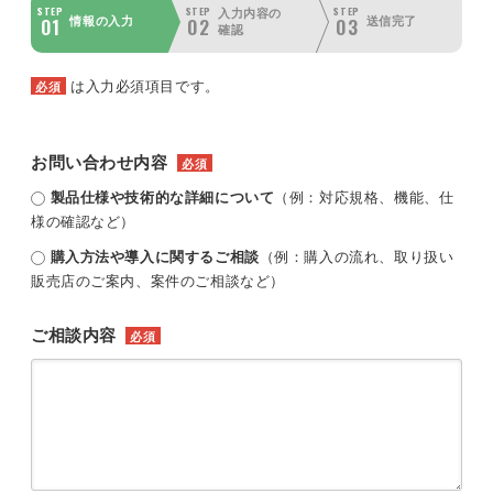
STEP
STEP
STEP
入力内容の
01
02
03
情報の入力
送信完了
確認
は入力必須項目です。
必須
お問い合わせ内容
必須
製品仕様や技術的な詳細について
（例：対応規格、機能、仕
様の確認など）
購入方法や導入に関するご相談
（例：購入の流れ、取り扱い
販売店のご案内、案件のご相談など）
ご相談内容
必須