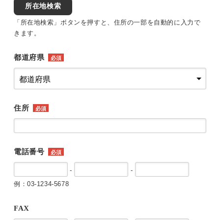
所在地検索
「所在地検索」ボタンを押すと、住所の一部を自動的に入力で
きます。
都道府県
必須
住所
必須
電話番号
必須
-
-
例：03-1234-5678
FAX