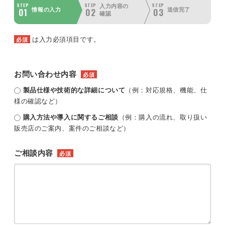
STEP
STEP
STEP
入力内容の
01
02
03
情報の入力
送信完了
確認
は入力必須項目です。
必須
お問い合わせ内容
必須
製品仕様や技術的な詳細について
（例：対応規格、機能、仕
様の確認など）
購入方法や導入に関するご相談
（例：購入の流れ、取り扱い
販売店のご案内、案件のご相談など）
ご相談内容
必須