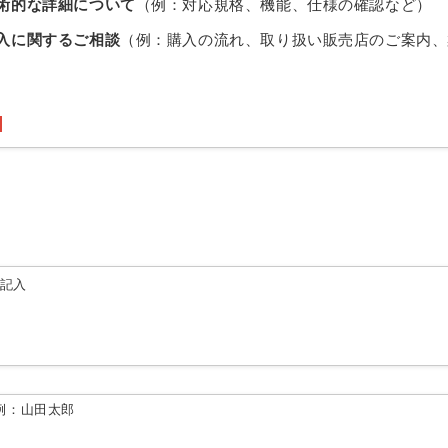
術的な詳細について
（例：対応規格、機能、仕様の確認など）
入に関するご相談
（例：購入の流れ、取り扱い販売店のご案内、
由記入
例：山田太郎