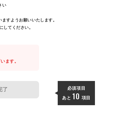
さい
いますようお願いいたします。
効にしてください。
。
ざいます。
必須項目
完了
10
あと
項目