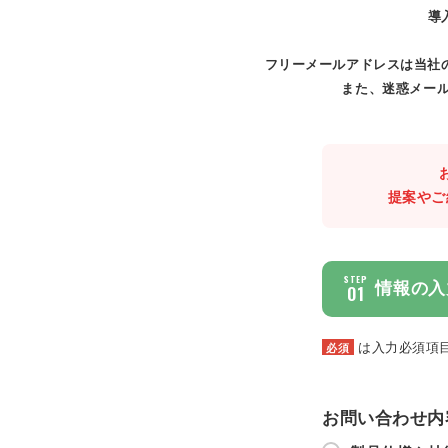
導
フリーメールアドレスは当社
また、迷惑メール
提案やご
STEP
情報の入
01
は入力必須項
必須
お問い合わせ内