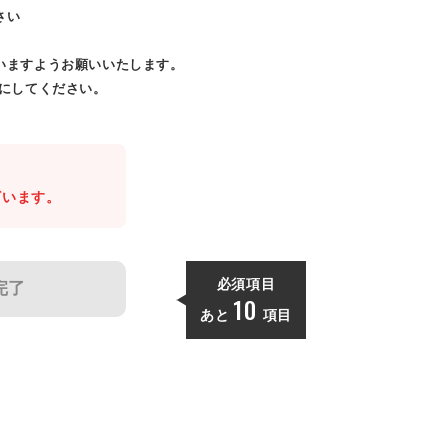
さい
いますようお願いいたします。
効にしてください。
。
ざいます。
必須項目
完了
10
あと
項目