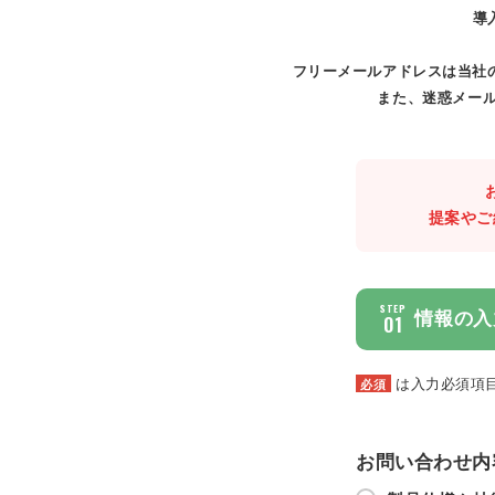
導
フリーメールアドレスは当社
また、迷惑メール
提案やご
STEP
情報の入
01
は入力必須項
必須
お問い合わせ内