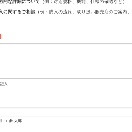
術的な詳細について
（例：対応規格、機能、仕様の確認など）
入に関するご相談
（例：購入の流れ、取り扱い販売店のご案内、
由記入
例：山田太郎