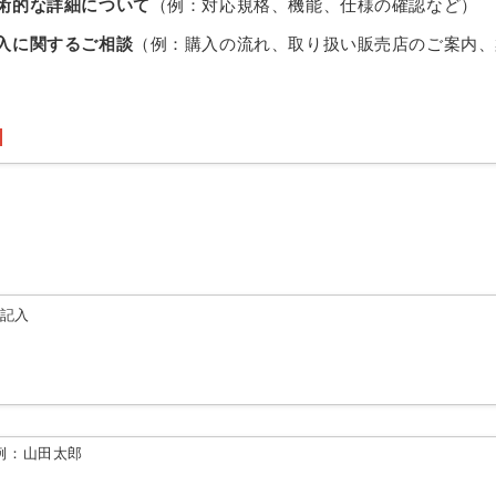
術的な詳細について
（例：対応規格、機能、仕様の確認など）
入に関するご相談
（例：購入の流れ、取り扱い販売店のご案内、
由記入
例：山田太郎