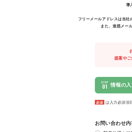
導
フリーメールアドレスは当社
また、迷惑メール
提案やご
STEP
情報の入
01
は入力必須項
必須
お問い合わせ内