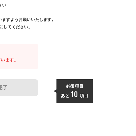
さい
いますようお願いいたします。
効にしてください。
。
ざいます。
必須項目
完了
10
あと
項目