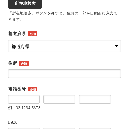
所在地検索
「所在地検索」ボタンを押すと、住所の一部を自動的に入力で
きます。
都道府県
必須
住所
必須
電話番号
必須
-
-
例：03-1234-5678
FAX