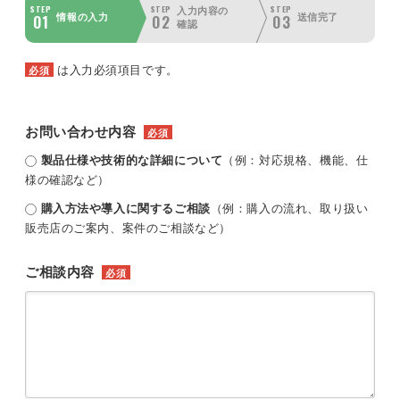
STEP
STEP
STEP
入力内容の
01
02
03
情報の入力
送信完了
確認
は入力必須項目です。
必須
お問い合わせ内容
必須
製品仕様や技術的な詳細について
（例：対応規格、機能、仕
様の確認など）
購入方法や導入に関するご相談
（例：購入の流れ、取り扱い
販売店のご案内、案件のご相談など）
ご相談内容
必須