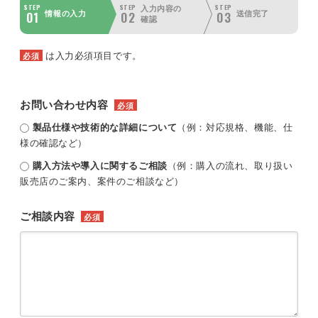
STEP
STEP
STEP
入力内容の
01
02
03
情報の入力
送信完了
確認
は入力必須項目です。
必須
お問い合わせ内容
必須
製品仕様や技術的な詳細について
（例：対応規格、機能、仕
様の確認など）
購入方法や導入に関するご相談
（例：購入の流れ、取り扱い
販売店のご案内、案件のご相談など）
ご相談内容
必須