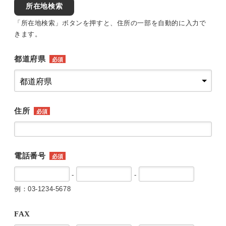
所在地検索
「所在地検索」ボタンを押すと、住所の一部を自動的に入力で
きます。
都道府県
必須
住所
必須
電話番号
必須
-
-
例：03-1234-5678
FAX