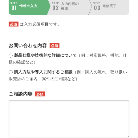
STEP
STEP
STEP
入力内容の
01
02
03
情報の入力
送信完了
確認
は入力必須項目です。
必須
お問い合わせ内容
必須
製品仕様や技術的な詳細について
（例：対応規格、機能、仕
様の確認など）
購入方法や導入に関するご相談
（例：購入の流れ、取り扱い
販売店のご案内、案件のご相談など）
ご相談内容
必須