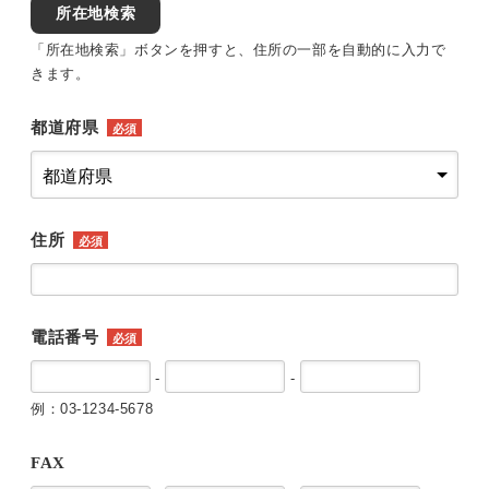
所在地検索
「所在地検索」ボタンを押すと、住所の一部を自動的に入力で
きます。
都道府県
必須
住所
必須
電話番号
必須
-
-
例：03-1234-5678
FAX