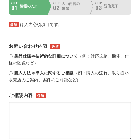
STEP
STEP
STEP
入力内容の
01
02
03
情報の入力
送信完了
確認
は入力必須項目です。
必須
お問い合わせ内容
必須
製品仕様や技術的な詳細について
（例：対応規格、機能、仕
様の確認など）
購入方法や導入に関するご相談
（例：購入の流れ、取り扱い
販売店のご案内、案件のご相談など）
ご相談内容
必須