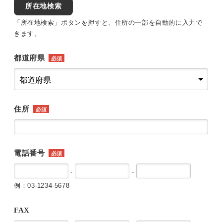
所在地検索
「所在地検索」ボタンを押すと、住所の一部を自動的に入力で
きます。
都道府県
必須
住所
必須
電話番号
必須
-
-
例：03-1234-5678
FAX