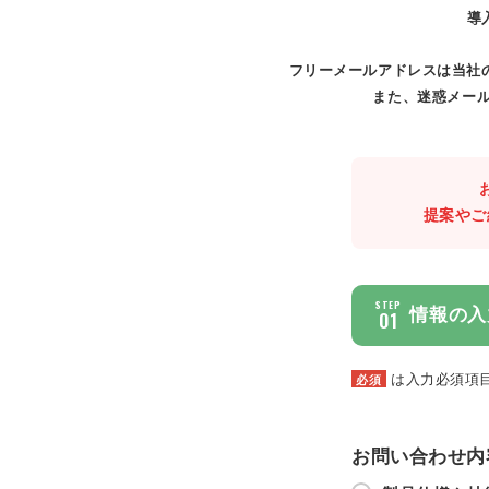
導
フリーメールアドレスは当社
また、迷惑メール
提案やご
STEP
情報の入
01
は入力必須項
必須
お問い合わせ内