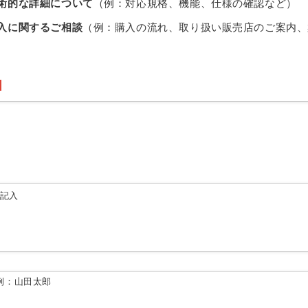
術的な詳細について
（例：対応規格、機能、仕様の確認など）
入に関するご相談
（例：購入の流れ、取り扱い販売店のご案内、
由記入
例：山田太郎