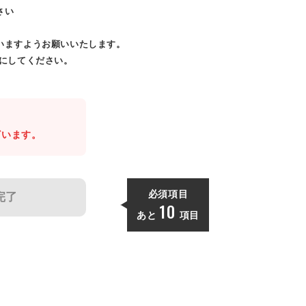
さい
いますようお願いいたします。
効にしてください。
。
ざいます。
必須項目
完了
10
あと
項目