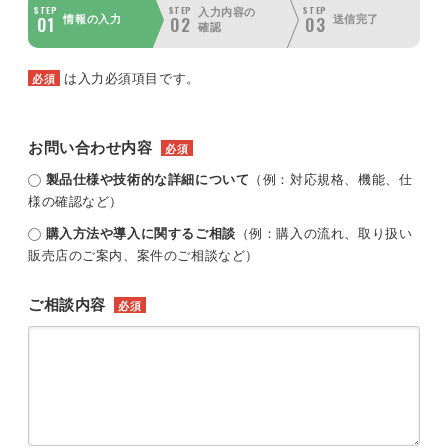
STEP
STEP
STEP
入力内容の
01
02
03
情報の入力
送信完了
確認
は入力必須項目です。
必須
お問い合わせ内容
必須
製品仕様や技術的な詳細について
（例：対応規格、機能、仕
様の確認など）
購入方法や導入に関するご相談
（例：購入の流れ、取り扱い
販売店のご案内、案件のご相談など）
ご相談内容
必須