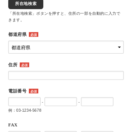
所在地検索
「所在地検索」ボタンを押すと、住所の一部を自動的に入力で
きます。
都道府県
必須
住所
必須
電話番号
必須
-
-
例：03-1234-5678
FAX