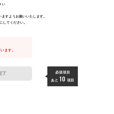
さい
いますようお願いいたします。
効にしてください。
。
ざいます。
必須項目
完了
10
あと
項目