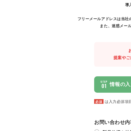
導
フリーメールアドレスは当社
また、迷惑メール
提案やご
STEP
情報の入
01
は入力必須項
必須
お問い合わせ内