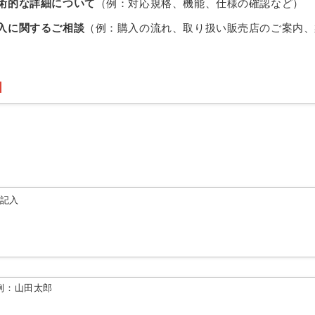
術的な詳細について
（例：対応規格、機能、仕様の確認など）
入に関するご相談
（例：購入の流れ、取り扱い販売店のご案内、
由記入
例：山田太郎