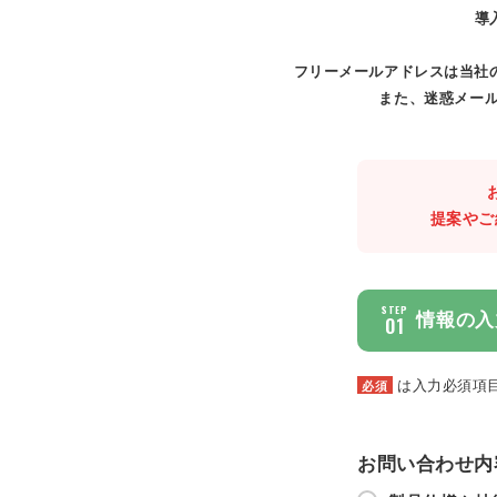
導
フリーメールアドレスは当社
また、迷惑メール
提案やご
STEP
情報の入
01
は入力必須項
必須
お問い合わせ内