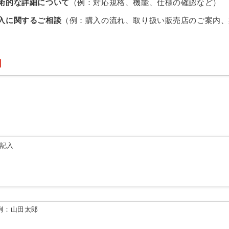
術的な詳細について
（例：対応規格、機能、仕様の確認など）
入に関するご相談
（例：購入の流れ、取り扱い販売店のご案内、
由記入
例：山田太郎