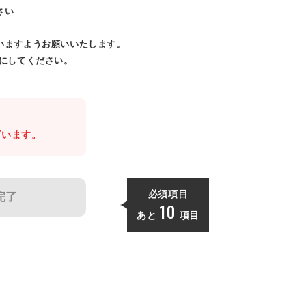
さい
いますようお願いいたします。
効にしてください。
。
ざいます。
必須項目
完了
10
あと
項目