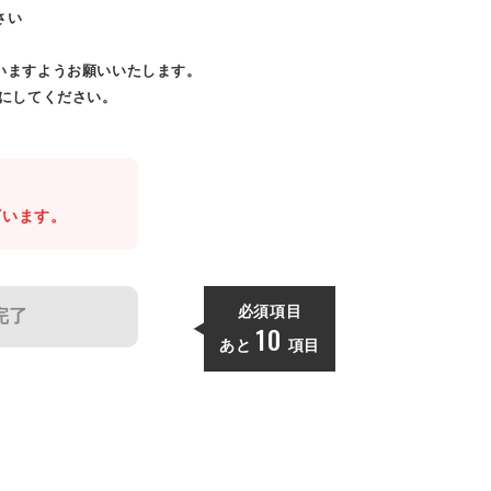
さい
いますようお願いいたします。
効にしてください。
。
ざいます。
必須項目
完了
10
あと
項目