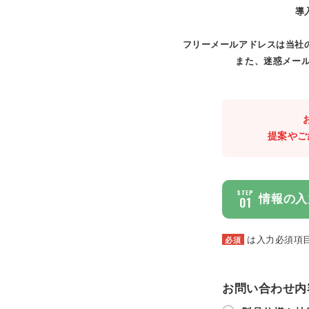
導
フリーメールアドレスは当社
また、迷惑メール
提案やご
STEP
情報の入
01
は入力必須項
必須
お問い合わせ内