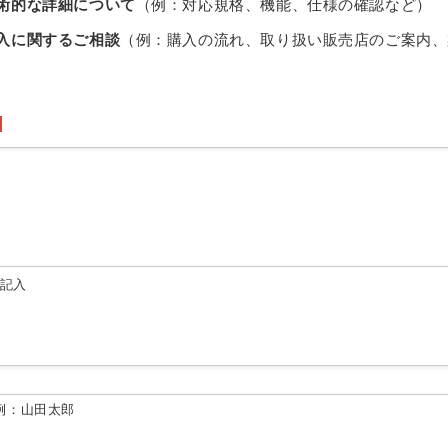
術的な詳細について
（例：対応規格、機能、仕様の確認など）
入に関するご相談
（例：購入の流れ、取り扱い販売店のご案内、
由記入
例：山田太郎