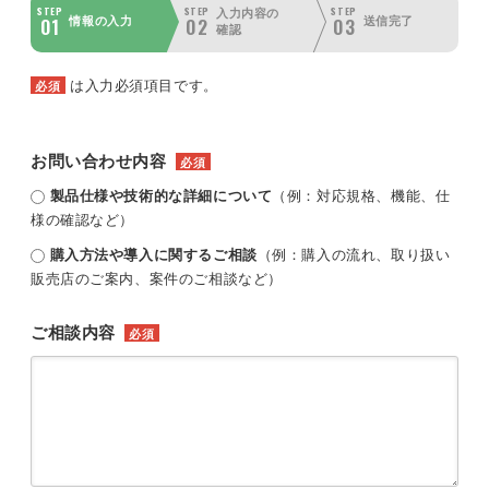
STEP
STEP
STEP
入力内容の
01
02
03
情報の入力
送信完了
確認
は入力必須項目です。
必須
お問い合わせ内容
必須
製品仕様や技術的な詳細について
（例：対応規格、機能、仕
様の確認など）
購入方法や導入に関するご相談
（例：購入の流れ、取り扱い
販売店のご案内、案件のご相談など）
ご相談内容
必須