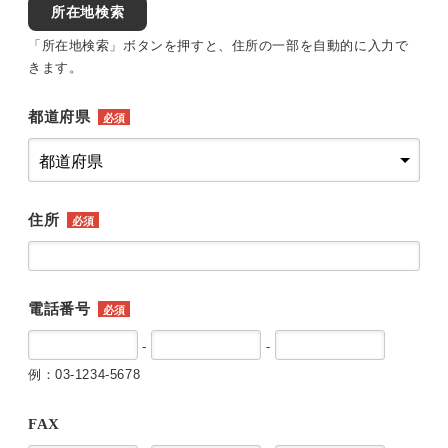
所在地検索
「所在地検索」ボタンを押すと、住所の一部を自動的に入力で
きます。
都道府県
必須
住所
必須
電話番号
必須
-
-
例：03-1234-5678
FAX