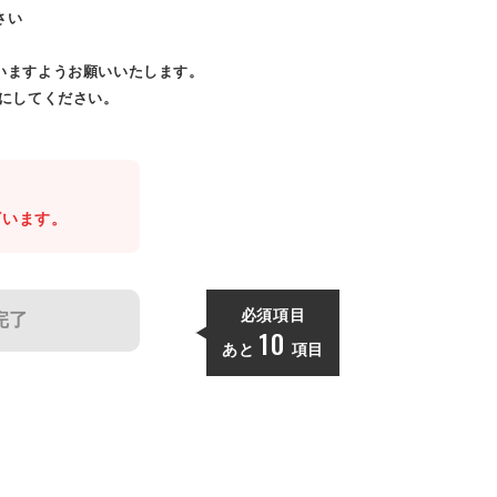
さい
いますようお願いいたします。
効にしてください。
。
ざいます。
必須項目
完了
10
あと
項目