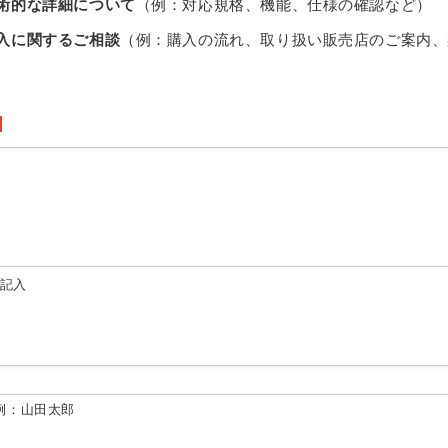
術的な詳細について
（例：対応規格、機能、仕様の確認など）
入に関するご相談
（例：購入の流れ、取り扱い販売店のご案内、
由記入
例：山田太郎