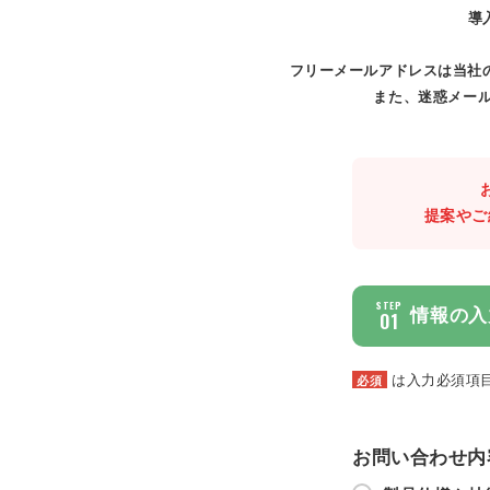
導
フリーメールアドレスは当社
また、迷惑メール
提案やご
STEP
情報の入
01
は入力必須項
必須
お問い合わせ内