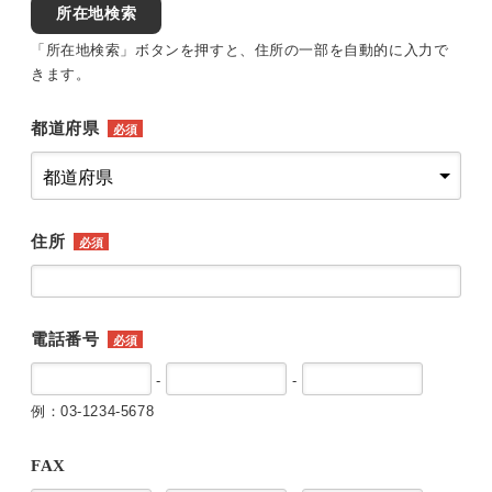
所在地検索
「所在地検索」ボタンを押すと、住所の一部を自動的に入力で
きます。
都道府県
必須
住所
必須
電話番号
必須
-
-
例：03-1234-5678
FAX