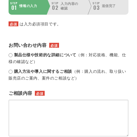
STEP
STEP
STEP
入力内容の
01
02
03
情報の入力
送信完了
確認
は入力必須項目です。
必須
お問い合わせ内容
必須
製品仕様や技術的な詳細について
（例：対応規格、機能、仕
様の確認など）
購入方法や導入に関するご相談
（例：購入の流れ、取り扱い
販売店のご案内、案件のご相談など）
ご相談内容
必須