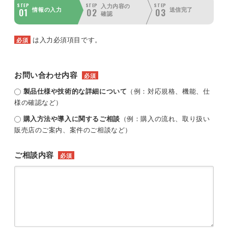
STEP
STEP
STEP
入力内容の
01
02
03
情報の入力
送信完了
確認
は入力必須項目です。
必須
お問い合わせ内容
必須
製品仕様や技術的な詳細について
（例：対応規格、機能、仕
様の確認など）
購入方法や導入に関するご相談
（例：購入の流れ、取り扱い
販売店のご案内、案件のご相談など）
ご相談内容
必須