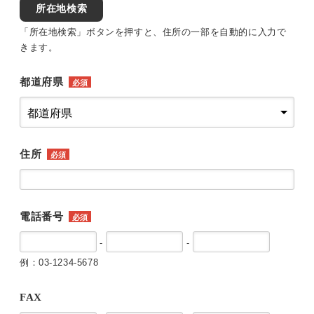
所在地検索
「所在地検索」ボタンを押すと、住所の一部を自動的に入力で
きます。
都道府県
必須
住所
必須
電話番号
必須
-
-
例：03-1234-5678
FAX