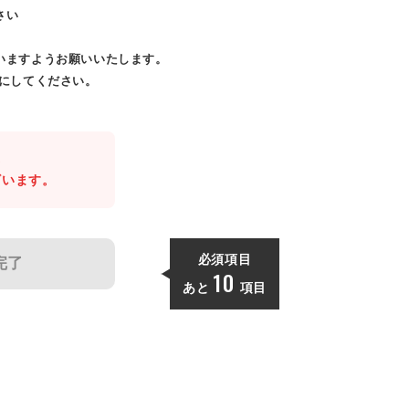
さい
いますようお願いいたします。
効にしてください。
。
ざいます。
必須項目
完了
10
あと
項目