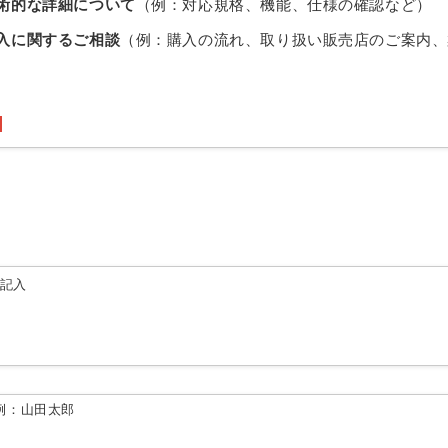
術的な詳細について
（例：対応規格、機能、仕様の確認など）
入に関するご相談
（例：購入の流れ、取り扱い販売店のご案内、
由記入
例：山田太郎