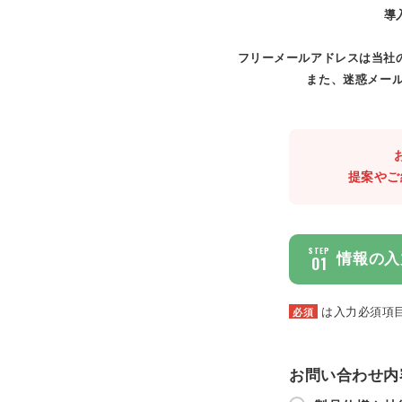
導
フリーメールアドレスは当社
また、迷惑メール
提案やご
STEP
情報の入
01
は入力必須項
必須
お問い合わせ内