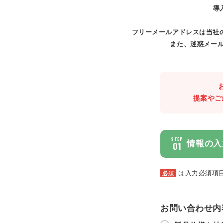
導
フリーメールアドレスは当社
また、迷惑メール
提案やご
STEP
情報の入
01
は入力必須項
必須
お問い合わせ内