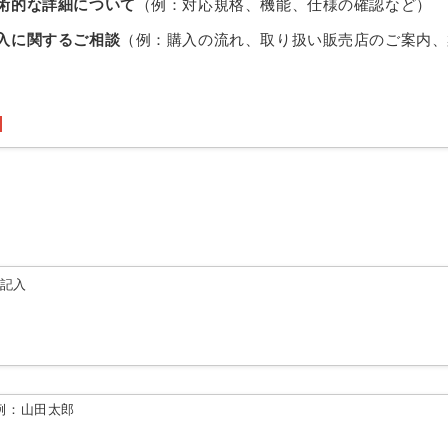
術的な詳細について
（例：対応規格、機能、仕様の確認など）
入に関するご相談
（例：購入の流れ、取り扱い販売店のご案内、
由記入
例：山田太郎