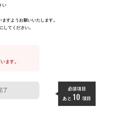
さい
いますようお願いいたします。
効にしてください。
。
ざいます。
必須項目
完了
10
あと
項目