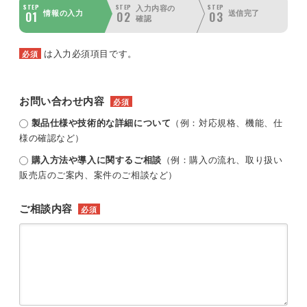
STEP
STEP
STEP
入力内容の
01
02
03
情報の入力
送信完了
確認
は入力必須項目です。
必須
お問い合わせ内容
必須
製品仕様や技術的な詳細について
（例：対応規格、機能、仕
様の確認など）
購入方法や導入に関するご相談
（例：購入の流れ、取り扱い
販売店のご案内、案件のご相談など）
ご相談内容
必須