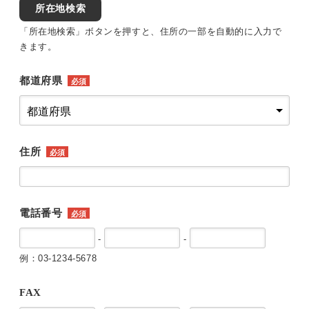
所在地検索
「所在地検索」ボタンを押すと、住所の一部を自動的に入力で
きます。
都道府県
必須
住所
必須
電話番号
必須
-
-
例：03-1234-5678
FAX