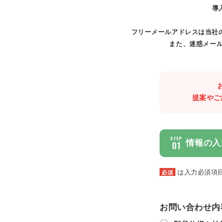
導
フリーメールアドレスは当社
また、迷惑メール
提案やご
STEP
情報の入
01
は入力必須項
必須
お問い合わせ内