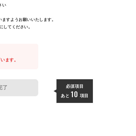
さい
いますようお願いいたします。
効にしてください。
。
ざいます。
必須項目
完了
10
あと
項目