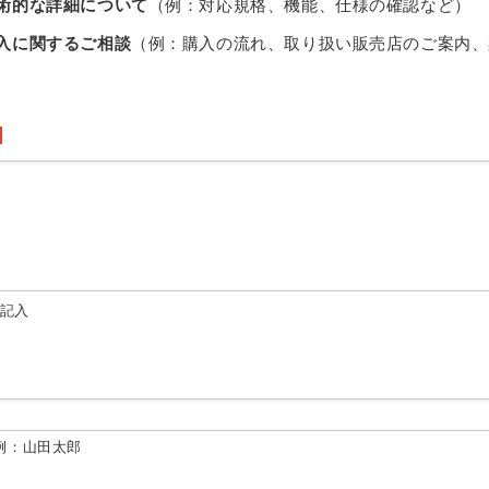
術的な詳細について
（例：対応規格、機能、仕様の確認など）
入に関するご相談
（例：購入の流れ、取り扱い販売店のご案内、
由記入
例：山田太郎