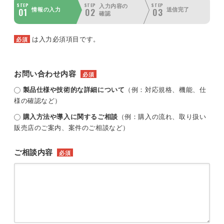
STEP
STEP
STEP
入力内容の
01
02
03
情報の入力
送信完了
確認
は入力必須項目です。
必須
お問い合わせ内容
必須
製品仕様や技術的な詳細について
（例：対応規格、機能、仕
様の確認など）
購入方法や導入に関するご相談
（例：購入の流れ、取り扱い
販売店のご案内、案件のご相談など）
ご相談内容
必須