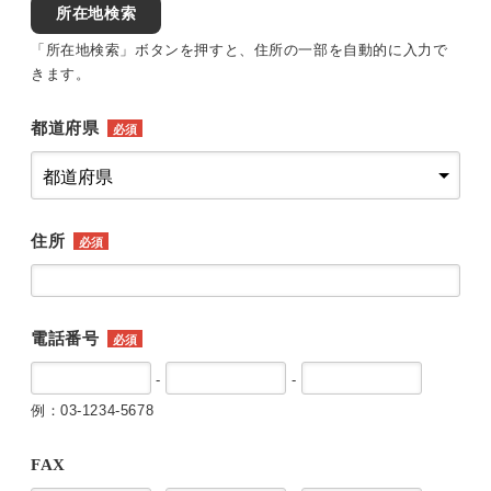
所在地検索
「所在地検索」ボタンを押すと、住所の一部を自動的に入力で
きます。
都道府県
必須
住所
必須
電話番号
必須
-
-
例：03-1234-5678
FAX