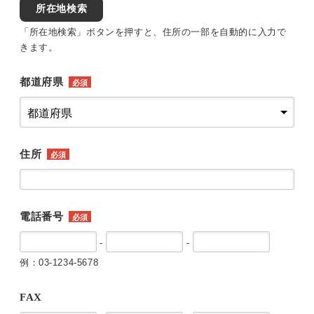
所在地検索
「所在地検索」ボタンを押すと、住所の一部を自動的に入力で
きます。
都道府県
必須
住所
必須
電話番号
必須
-
-
例：03-1234-5678
FAX