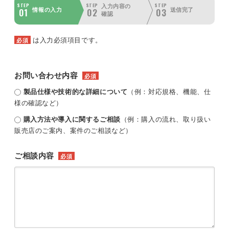
STEP
STEP
STEP
入力内容の
01
02
03
情報の入力
送信完了
確認
は入力必須項目です。
必須
お問い合わせ内容
必須
製品仕様や技術的な詳細について
（例：対応規格、機能、仕
様の確認など）
購入方法や導入に関するご相談
（例：購入の流れ、取り扱い
販売店のご案内、案件のご相談など）
ご相談内容
必須