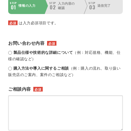
STEP
STEP
STEP
入力内容の
01
02
03
情報の入力
送信完了
確認
は入力必須項目です。
必須
お問い合わせ内容
必須
製品仕様や技術的な詳細について
（例：対応規格、機能、仕
様の確認など）
購入方法や導入に関するご相談
（例：購入の流れ、取り扱い
販売店のご案内、案件のご相談など）
ご相談内容
必須