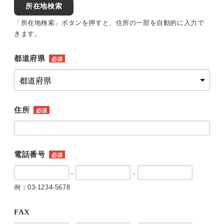
所在地検索
「所在地検索」ボタンを押すと、住所の一部を自動的に入力で
きます。
都道府県
必須
住所
必須
電話番号
必須
-
-
例：03-1234-5678
FAX