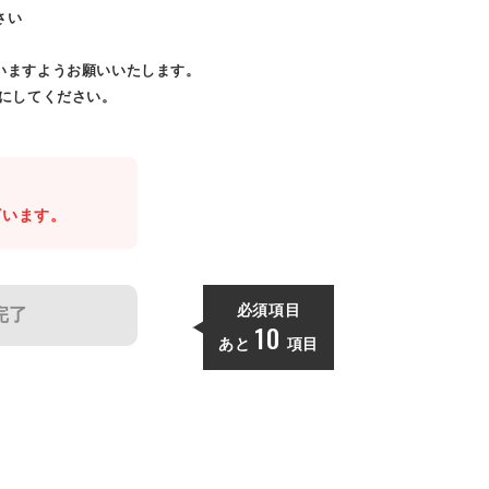
さい
いますようお願いいたします。
効にしてください。
。
ざいます。
必須項目
完了
10
あと
項目