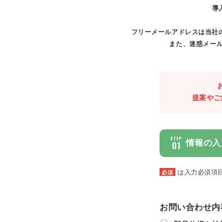
導
フリーメールアドレスは当社
また、迷惑メール
提案やご
STEP
情報の入
01
は入力必須項
必須
お問い合わせ内