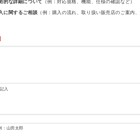
術的な詳細について
（例：対応規格、機能、仕様の確認など）
入に関するご相談
（例：購入の流れ、取り扱い販売店のご案内、
由記入
例：山田太郎