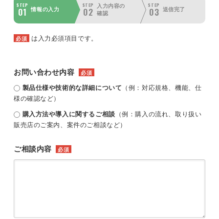
STEP
STEP
STEP
入力内容の
01
02
03
情報の入力
送信完了
確認
は入力必須項目です。
必須
お問い合わせ内容
必須
製品仕様や技術的な詳細について
（例：対応規格、機能、仕
様の確認など）
購入方法や導入に関するご相談
（例：購入の流れ、取り扱い
販売店のご案内、案件のご相談など）
ご相談内容
必須