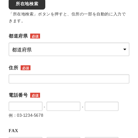
所在地検索
「所在地検索」ボタンを押すと、住所の一部を自動的に入力で
きます。
都道府県
必須
住所
必須
電話番号
必須
-
-
例：03-1234-5678
FAX