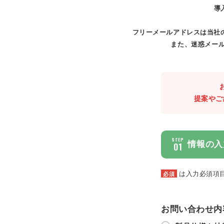
導
フリーメールアドレスは当社
また、迷惑メール
提案やご
STEP
情報の入
01
は入力必須項
必須
お問い合わせ内