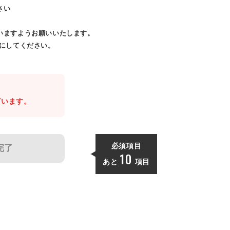
さい
いますようお願いいたします。
効にしてください。
。
ざいます。
必須項目
完了
10
あと
項目