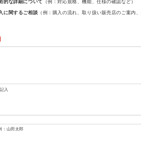
術的な詳細について
（例：対応規格、機能、仕様の確認など）
入に関するご相談
（例：購入の流れ、取り扱い販売店のご案内、
由記入
例：山田太郎