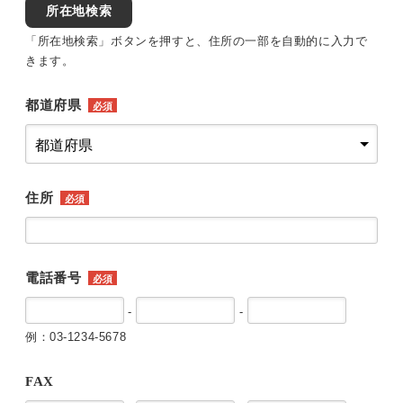
所在地検索
「所在地検索」ボタンを押すと、住所の一部を自動的に入力で
きます。
都道府県
必須
住所
必須
電話番号
必須
-
-
例：03-1234-5678
FAX