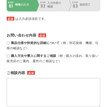
STEP
STEP
STEP
入力内容の
01
02
03
情報の入力
送信完了
確認
は入力必須項目です。
必須
お問い合わせ内容
必須
製品仕様や技術的な詳細について
（例：対応規格、機能、仕
様の確認など）
購入方法や導入に関するご相談
（例：購入の流れ、取り扱い
販売店のご案内、案件のご相談など）
ご相談内容
必須