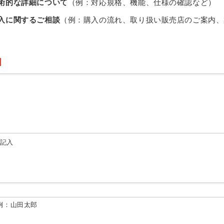
術的な詳細について
（例：対応規格、機能、仕様の確認など）
入に関するご相談
（例：購入の流れ、取り扱い販売店のご案内、
由記入
例：山田太郎