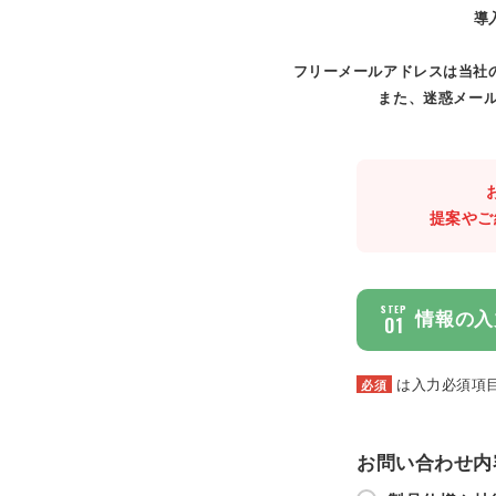
導
フリーメールアドレスは当社
また、迷惑メール
提案やご
STEP
情報の入
01
は入力必須項
必須
お問い合わせ内