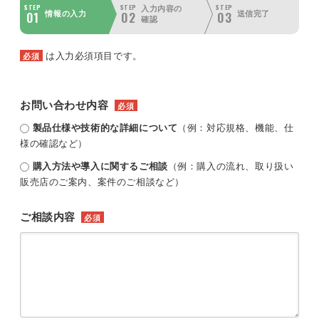
STEP
STEP
STEP
入力内容の
01
02
03
情報の入力
送信完了
確認
は入力必須項目です。
必須
お問い合わせ内容
必須
製品仕様や技術的な詳細について
（例：対応規格、機能、仕
様の確認など）
購入方法や導入に関するご相談
（例：購入の流れ、取り扱い
販売店のご案内、案件のご相談など）
ご相談内容
必須