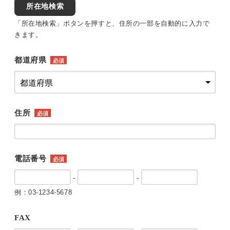
所在地検索
「所在地検索」ボタンを押すと、住所の一部を自動的に入力で
きます。
都道府県
必須
住所
必須
電話番号
必須
-
-
例：03-1234-5678
FAX