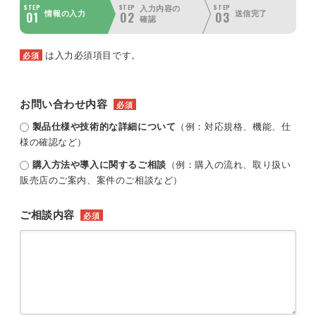
STEP
STEP
STEP
入力内容の
01
02
03
情報の入力
送信完了
確認
は入力必須項目です。
必須
お問い合わせ内容
必須
製品仕様や技術的な詳細について
（例：対応規格、機能、仕
様の確認など）
購入方法や導入に関するご相談
（例：購入の流れ、取り扱い
販売店のご案内、案件のご相談など）
ご相談内容
必須