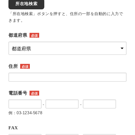
所在地検索
「所在地検索」ボタンを押すと、住所の一部を自動的に入力で
きます。
都道府県
必須
住所
必須
電話番号
必須
-
-
例：03-1234-5678
FAX