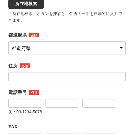
所在地検索
「所在地検索」ボタンを押すと、住所の一部を自動的に入力で
きます。
都道府県
必須
住所
必須
電話番号
必須
-
-
例：03-1234-5678
FAX