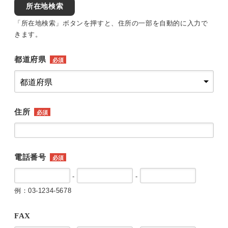
所在地検索
「所在地検索」ボタンを押すと、住所の一部を自動的に入力で
きます。
都道府県
必須
住所
必須
電話番号
必須
-
-
例：03-1234-5678
FAX