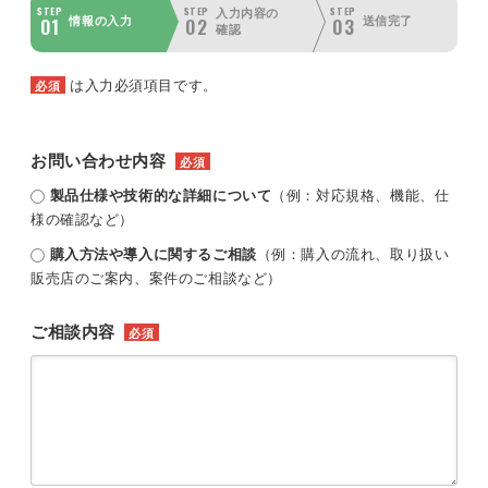
STEP
STEP
STEP
入力内容の
01
02
03
情報の入力
送信完了
確認
は入力必須項目です。
必須
お問い合わせ内容
必須
製品仕様や技術的な詳細について
（例：対応規格、機能、仕
様の確認など）
購入方法や導入に関するご相談
（例：購入の流れ、取り扱い
販売店のご案内、案件のご相談など）
ご相談内容
必須