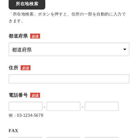
所在地検索
「所在地検索」ボタンを押すと、住所の一部を自動的に入力で
きます。
都道府県
必須
住所
必須
電話番号
必須
-
-
例：03-1234-5678
FAX