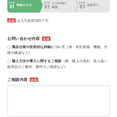
STEP
STEP
STEP
入力内容の
01
02
03
情報の入力
送信完了
確認
は入力必須項目です。
必須
お問い合わせ内容
必須
製品仕様や技術的な詳細について
（例：対応規格、機能、仕
様の確認など）
購入方法や導入に関するご相談
（例：購入の流れ、取り扱い
販売店のご案内、案件のご相談など）
ご相談内容
必須