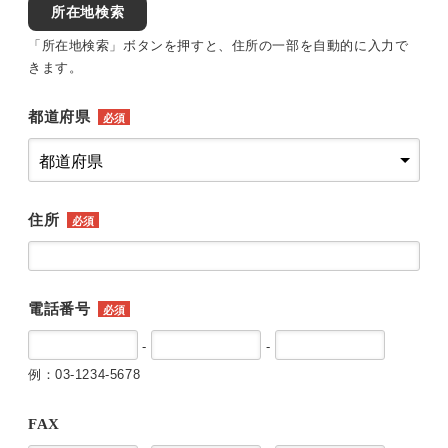
所在地検索
「所在地検索」ボタンを押すと、住所の一部を自動的に入力で
きます。
都道府県
必須
住所
必須
電話番号
必須
-
-
例：03-1234-5678
FAX