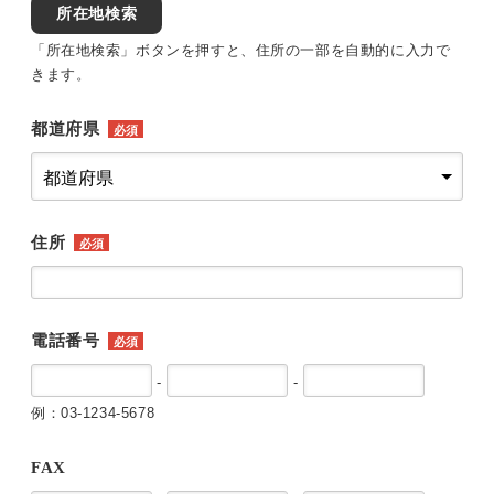
所在地検索
「所在地検索」ボタンを押すと、住所の一部を自動的に入力で
きます。
都道府県
必須
住所
必須
電話番号
必須
-
-
例：03-1234-5678
FAX