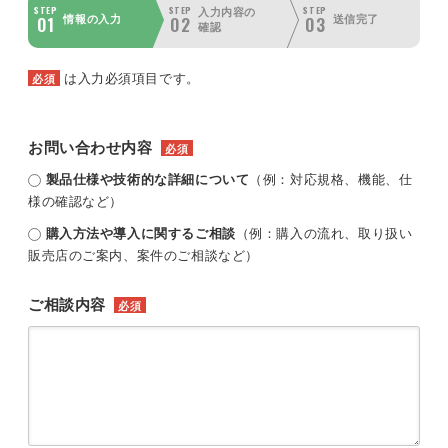
STEP
STEP
STEP
入力内容の
01
02
03
情報の入力
送信完了
確認
は入力必須項目です。
必須
お問い合わせ内容
必須
製品仕様や技術的な詳細について
（例：対応規格、機能、仕
様の確認など）
購入方法や導入に関するご相談
（例：購入の流れ、取り扱い
販売店のご案内、案件のご相談など）
ご相談内容
必須